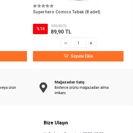
Superhero Comics Tabak (8 adet)
S
105,00 TL
%14
89,90 TL
Sepete Ekle
Mağazadan Satış
 veya ürün
Binlerce ürünü mağazadan alma
imkanı.
Bize Ulaşın