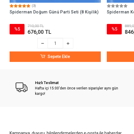
(3)
Spiderman Doğum Günü Parti Seti (8 Kişilik)
Spiderman Kon
710,00 TL
889,0
%5
%5
676,00 TL
846
Sepete Ekle
Hızlı Teslimat
Hafta içi 15:00'den önce verilen siparişler aynı gün
kargo!
Kampanya, duyuru, bilgilendirmelerden e-posta ile haberdar