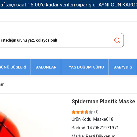
1500 TL ve Üzeri Kargo Ücretsiz!
ÜNÜ SÜSLERİ
BALONLAR
1 YAŞ DOĞUM GÜNÜ
BABY/DİŞ
an
Spiderman Plastik Maske
(1)
Ürün Kodu:
Maske018
Barkod:
1470521971971
Marka:
Parti Dükkanım