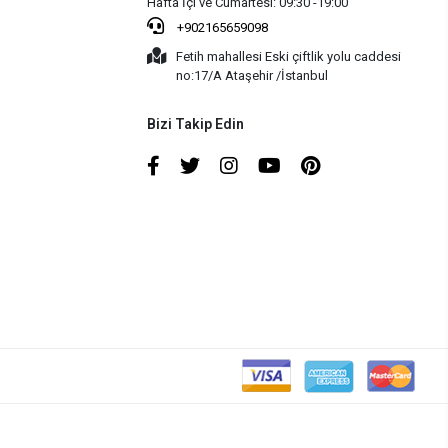
Hafta İçi ve Cumartesi: 09:30 -19:00
+902165659098
Fetih mahallesi Eski çiftlik yolu caddesi
no:17/A Ataşehir /İstanbul
Bizi Takip Edin