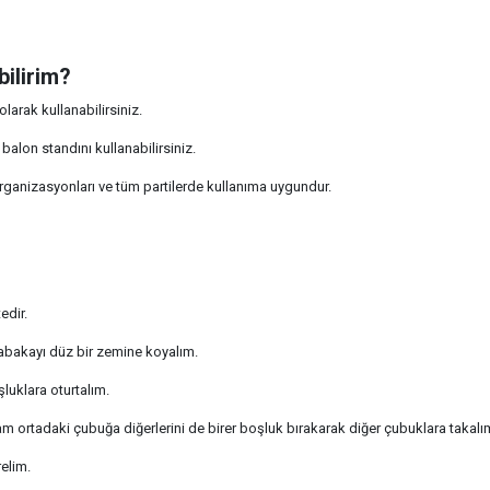
bilirim?
arak kullanabilirsiniz.
 balon standını kullanabilirsiniz.
organizasyonları ve tüm partilerde kullanıma uygundur.
edir.
tabakayı düz bir zemine koyalım.
luklara oturtalım.
tam ortadaki çubuğa diğerlerini de birer boşluk bırakarak diğer çubuklara takalı
elim.