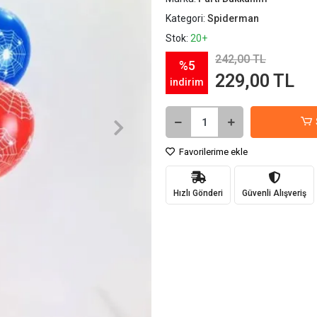
Kategori:
Spiderman
Stok:
20+
242,00 TL
%5
229,00 TL
indirim
Favorilerime ekle
Hızlı Gönderi
Güvenli Alışveriş