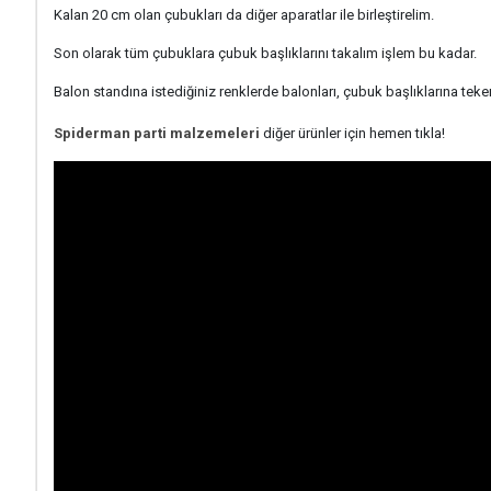
Kalan 20 cm olan çubukları da diğer aparatlar ile birleştirelim.
Son olarak tüm çubuklara çubuk başlıklarını takalım işlem bu kadar.
Balon standına istediğiniz renklerde balonları, çubuk başlıklarına teke
Spiderman parti malzemeleri
diğer ürünler için hemen tıkla!