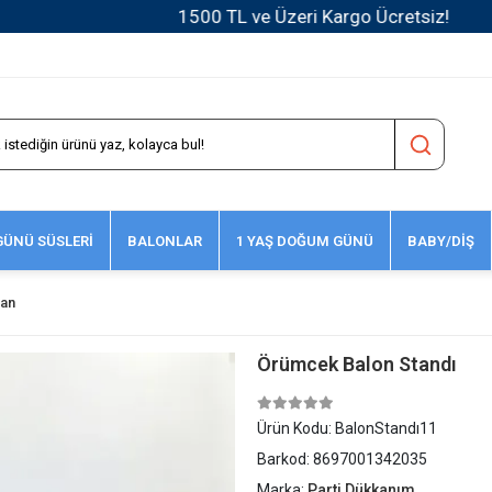
1500 TL ve Üzeri Kargo Ücretsiz!
ÜNÜ SÜSLERİ
BALONLAR
1 YAŞ DOĞUM GÜNÜ
BABY/DİŞ
an
Örümcek Balon Standı
Ürün Kodu:
BalonStandı11
Barkod:
8697001342035
Marka:
Parti Dükkanım