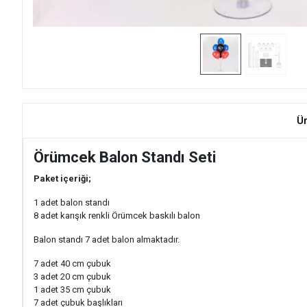
Ü
Örümcek Balon Standı Seti
Paket içeriği;
1 adet balon standı
8 adet karışık renkli Örümcek baskılı balon
Balon standı 7 adet balon almaktadır.
7 adet 40 cm çubuk
3 adet 20 cm çubuk
1 adet 35 cm çubuk
7 adet çubuk başlıkları