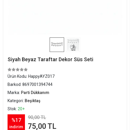
Siyah Beyaz Taraftar Dekor Süs Seti
Ürün Kodu:
HappyAYZ017
Barkod:
8697001394744
Marka:
Parti Dükkanım
Kategori:
Beşiktaş
Stok:
20+
90,00 TL
%17
75,00 TL
indirim