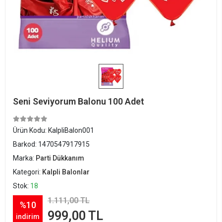
Seni Seviyorum Balonu 100 Adet
Ürün Kodu:
KalpliBalon001
Barkod:
1470547917915
Marka:
Parti Dükkanım
Kategori:
Kalpli Balonlar
Stok:
18
1.111,00 TL
%10
999,00 TL
indirim