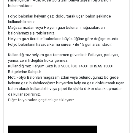
Paket içinde 1 Adet Rose Gold Şampanya Şişesi folyo balon
bulunmaktadır.
Folyo balonları helyum gazı doldurtarak uçan balon şeklinde
kullanabilirsiniz.
Mağazamızdan veya Helyum gazı bulunan mağazalardan
balonlarınızı şişirtebilirsiniz.
Helyum gazı ücretleri balonların büyüklüğüne göre değişmektedir.
Folyo balonların havada kalma süresi 7 ile 15 gün arasındadır.
Kullandığımız helyum gazı tamamen güvenlidir. Patlayıcı, parlayıcı,
yanıcı, zehirli değildir koku içermez.
Kullandığımız Helyum Gazı İSO 9001, İSO 14001 OHSAS 18001
Belgelerine Sahiptir.
Not:
Folyo Balonları mağazamızdan veya bulunduğunuz bölgede
helyum gazı bulabileceğiniz bir yerden helyum gazı doldurtarak uçan
balon olarak kullanabilir veya pipet ile şişirip dekor olarak uçmadan
da kullanabilirsiniz.
Diğer folyo balon çeşitleri için tıklayınız.