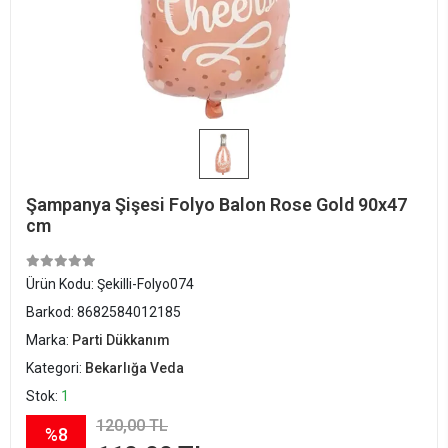
Şampanya Şişesi Folyo Balon Rose Gold 90x47
cm
Ürün Kodu:
Şekilli-Folyo074
Barkod:
8682584012185
Marka:
Parti Dükkanım
Kategori:
Bekarlığa Veda
Stok:
1
120,00 TL
%8