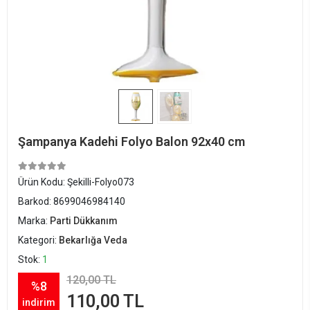
Şampanya Kadehi Folyo Balon 92x40 cm
Ürün Kodu:
Şekilli-Folyo073
Barkod:
8699046984140
Marka:
Parti Dükkanım
Kategori:
Bekarlığa Veda
Stok:
1
120,00 TL
%8
110,00 TL
indirim