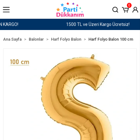
0
1500 TL ve Üzeri Kargo Ücretsiz!
Ana Sayfa
Balonlar
Harf Folyo Balon
Harf Folyo Balon 100 cm