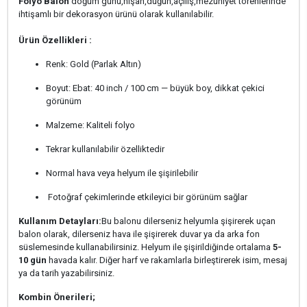
Folyo Balon
doğum günü,nişan,düğün,açılış,mezuniyet törenlerinde
ihtişamlı bir dekorasyon ürünü olarak kullanılabilir.
Ürün Özellikleri :
Renk: Gold (Parlak Altın)
Boyut: Ebat: 40 inch / 100 cm — büyük boy, dikkat çekici
görünüm
Malzeme: Kaliteli folyo
Tekrar kullanılabilir özelliktedir
Normal hava veya helyum ile şişirilebilir
Fotoğraf çekimlerinde etkileyici bir görünüm sağlar
Kullanım Detayları:
Bu balonu dilerseniz helyumla şişirerek uçan
balon olarak, dilerseniz hava ile şişirerek duvar ya da arka fon
süslemesinde kullanabilirsiniz. Helyum ile şişirildiğinde ortalama
5-
10 gün
havada kalır. Diğer harf ve rakamlarla birleştirerek isim, mesaj
ya da tarih yazabilirsiniz.
Kombin Önerileri;