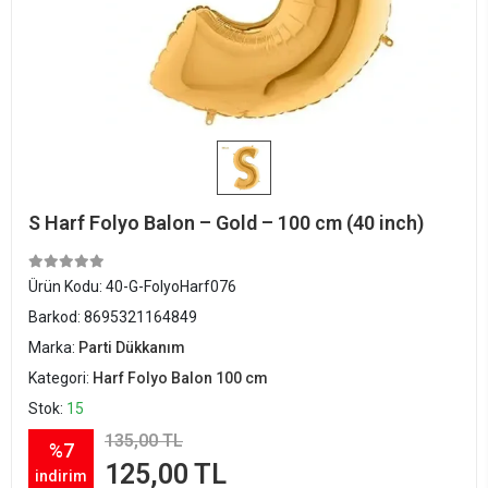
S Harf Folyo Balon – Gold – 100 cm (40 inch)
Ürün Kodu:
40-G-FolyoHarf076
Barkod:
8695321164849
Marka:
Parti Dükkanım
Kategori:
Harf Folyo Balon 100 cm
Stok:
15
135,00 TL
%7
125,00 TL
indirim