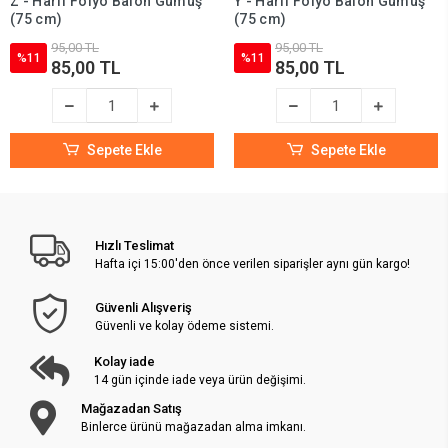
Z - Harfi Folyo Balon Gümüş
Y - Harfi Folyo Balon Gümüş
(75 cm)
(75 cm)
95,00 TL
95,00 TL
%11
%11
85,00 TL
85,00 TL
Sepete Ekle
Sepete Ekle
Hızlı Teslimat
Hafta içi 15:00'den önce verilen siparişler aynı gün kargo!
Güvenli Alışveriş
Güvenli ve kolay ödeme sistemi.
Kolay iade
14 gün içinde iade veya ürün değişimi.
Mağazadan Satış
Binlerce ürünü mağazadan alma imkanı.