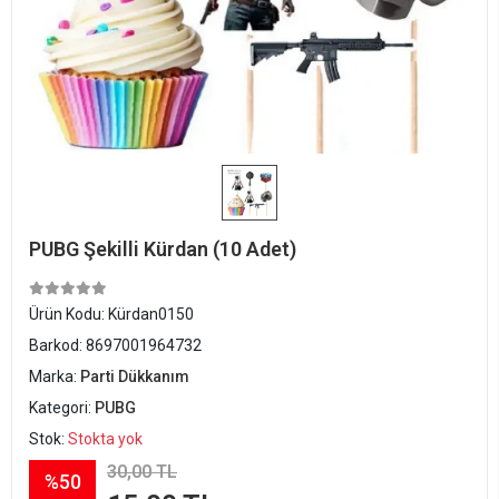
PUBG Şekilli Kürdan (10 Adet)
Ürün Kodu:
Kürdan0150
Barkod:
8697001964732
Marka:
Parti Dükkanım
Kategori:
PUBG
Stok:
Stokta yok
30,00 TL
%50