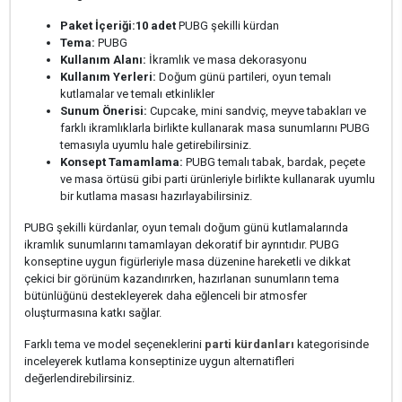
Paket İçeriği:
10 adet
PUBG şekilli kürdan
Tema:
PUBG
Kullanım Alanı:
İkramlık ve masa dekorasyonu
Kullanım Yerleri:
Doğum günü partileri, oyun temalı
kutlamalar ve temalı etkinlikler
Sunum Önerisi:
Cupcake, mini sandviç, meyve tabakları ve
farklı ikramlıklarla birlikte kullanarak masa sunumlarını PUBG
temasıyla uyumlu hale getirebilirsiniz.
Konsept Tamamlama:
PUBG temalı tabak, bardak, peçete
ve masa örtüsü gibi parti ürünleriyle birlikte kullanarak uyumlu
bir kutlama masası hazırlayabilirsiniz.
PUBG şekilli kürdanlar, oyun temalı doğum günü kutlamalarında
ikramlık sunumlarını tamamlayan dekoratif bir ayrıntıdır. PUBG
konseptine uygun figürleriyle masa düzenine hareketli ve dikkat
çekici bir görünüm kazandırırken, hazırlanan sunumların tema
bütünlüğünü destekleyerek daha eğlenceli bir atmosfer
oluşturmasına katkı sağlar.
Farklı tema ve model seçeneklerini
parti kürdanları
kategorisinde
inceleyerek kutlama konseptinize uygun alternatifleri
değerlendirebilirsiniz.