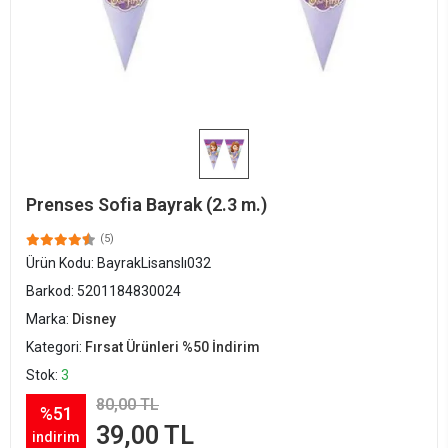
Prenses Sofia Bayrak (2.3 m.)
(5)
Ürün Kodu:
BayrakLisanslı032
Barkod:
5201184830024
Marka:
Disney
Kategori:
Fırsat Ürünleri %50 İndirim
Stok:
3
80,00 TL
%51
39,00 TL
indirim