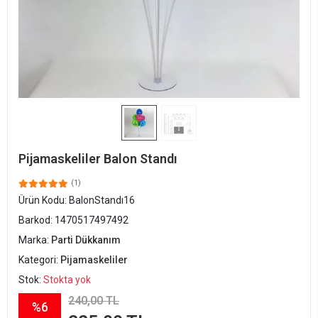
Pijamaskeliler Balon Standı
(1)
Ürün Kodu:
BalonStandı16
Barkod:
1470517497492
Marka:
Parti Dükkanım
Kategori:
Pijamaskeliler
Stok:
Stokta yok
240,00 TL
%6