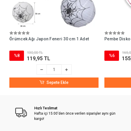
Örümcek Ağı Japon Feneri 30 cm 1 Adet
Pembe Disko 
130,00 TL
165,0
%8
%6
119,95 TL
155
Sepete Ekle
Hızlı Teslimat
Hafta içi 15:00'den önce verilen siparişler aynı gün
kargo!