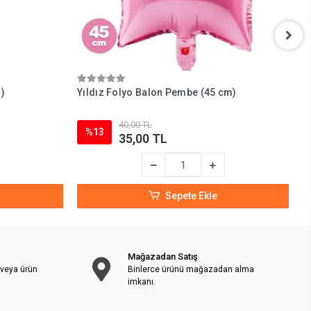
)
Yıldız Folyo Balon Pembe (45 cm)
P
40,00 TL
%13
35,00 TL
Sepete Ekle
Mağazadan Satış
 veya ürün
Binlerce ürünü mağazadan alma
imkanı.