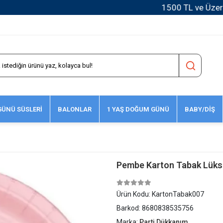
1500 TL ve Üzeri Kargo Ücretsiz!
ÜNÜ SÜSLERİ
BALONLAR
1 YAŞ DOĞUM GÜNÜ
BABY/DİŞ
Pembe Karton Tabak Lüks 
Ürün Kodu:
KartonTabak007
Barkod:
8680838535756
Marka:
Parti Dükkanım