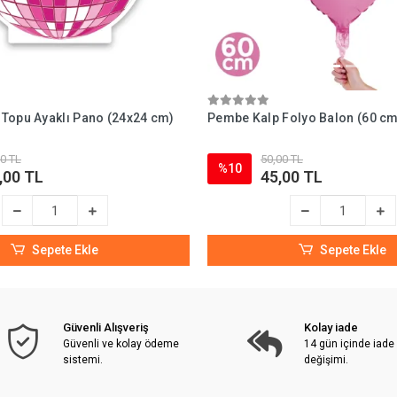
Topu Ayaklı Pano (24x24 cm)
Pembe Kalp Folyo Balon (60 cm
0 TL
50,00 TL
%10
,00 TL
45,00 TL
Sepete Ekle
Sepete Ekle
Güvenli Alışveriş
Kolay iade
Güvenli ve kolay ödeme
14 gün içinde iade
sistemi.
değişimi.