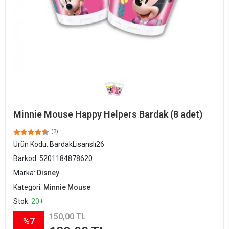
Minnie Mouse Happy Helpers Bardak (8 adet)
(3)
Ürün Kodu:
BardakLisanslı26
Barkod:
5201184878620
Marka:
Disney
Kategori:
Minnie Mouse
Stok:
20+
150,00 TL
%7