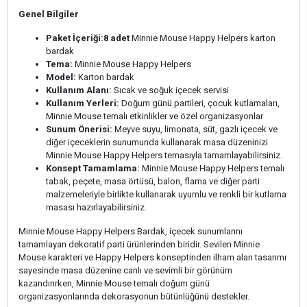
Genel Bilgiler
Paket İçeriği:
8 adet
Minnie Mouse Happy Helpers karton
bardak
Tema:
Minnie Mouse Happy Helpers
Model:
Karton bardak
Kullanım Alanı:
Sıcak ve soğuk içecek servisi
Kullanım Yerleri:
Doğum günü partileri, çocuk kutlamaları,
Minnie Mouse temalı etkinlikler ve özel organizasyonlar
Sunum Önerisi:
Meyve suyu, limonata, süt, gazlı içecek ve
diğer içeceklerin sunumunda kullanarak masa düzeninizi
Minnie Mouse Happy Helpers temasıyla tamamlayabilirsiniz.
Konsept Tamamlama:
Minnie Mouse Happy Helpers temalı
tabak, peçete, masa örtüsü, balon, flama ve diğer parti
malzemeleriyle birlikte kullanarak uyumlu ve renkli bir kutlama
masası hazırlayabilirsiniz.
Minnie Mouse Happy Helpers Bardak, içecek sunumlarını
tamamlayan dekoratif parti ürünlerinden biridir. Sevilen Minnie
Mouse karakteri ve Happy Helpers konseptinden ilham alan tasarımı
sayesinde masa düzenine canlı ve sevimli bir görünüm
kazandırırken, Minnie Mouse temalı doğum günü
organizasyonlarında dekorasyonun bütünlüğünü destekler.