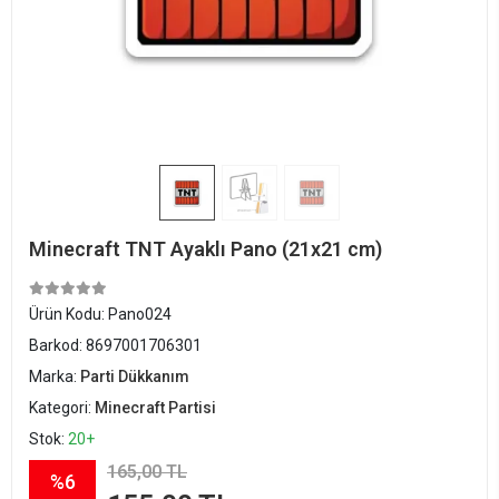
Minecraft TNT Ayaklı Pano (21x21 cm)
Ürün Kodu:
Pano024
Barkod:
8697001706301
Marka:
Parti Dükkanım
Kategori:
Minecraft Partisi
Stok:
20+
165,00 TL
%6