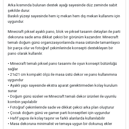
Arka kısmında bulunan destek ayağı sayesinde düz zeminde sabit
şekilde durur.
Baskılı yüzeyi sayesinde hem iç mekan hem dış mekan kullanımı için
uygundur.
Minecraft piksel ayaklı pano, blok ve piksel tasarım detayları ile parti
dekoruna sade ama dikkat çekici bir görünüm kazandırır. Minecraft
temalı doğum günü organizasyonlarında masa üstünde tamamlayıcı
bir parça olur ve fotoğraf çekimlerinde konsepti destekleyen bir
pano olarak kullanılır.
• Minecraft temalı piksel pano tasarımı ile oyun konsept bütünlüğü
sağlar
• 21x21 cm kompakt ölçü ile masa üstü dekor ve pano kullanımına
uygundur
• Ayaklı yapı sayesinde ekstra aparat gerektirmeden kolay kurulum
sunar
• Doğum günü süsleri ve Minecraft temalı dekor ürünleri ile uyumlu
kombin yapılabilir
• Fotoğraf çekimlerinde sade ve dikkat çekici arka plan oluşturur
• Çocuk doğum günü ve gamer parti konseptleri için uygundur
• Hafif yapısı ile kolay taşınır ve farklı alanlarda kullanılabilir
• Masa dekoruna minimalist ve temaya uygun bir dokunuş ekler