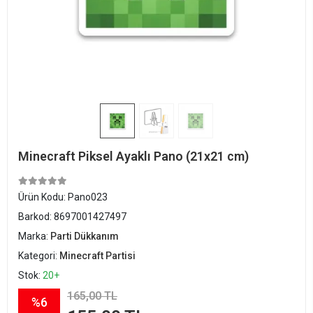
Minecraft Piksel Ayaklı Pano (21x21 cm)
Ürün Kodu:
Pano023
Barkod:
8697001427497
Marka:
Parti Dükkanım
Kategori:
Minecraft Partisi
Stok:
20+
165,00 TL
%6