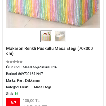
Makaron Renkli Püsküllü Masa Eteği (70x300
cm)
Ürün Kodu:
MasaEteğiPüsküllü026
Barkod:
8697001641947
Marka:
Parti Dükkanım
Kategori:
Püsküllü Masa Eteği
Stok:
16
135,00 TL
%7