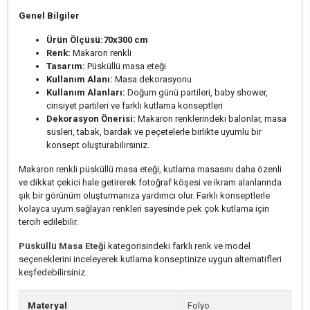
Genel Bilgiler
Ürün Ölçüsü:
70x300 cm
Renk:
Makaron renkli
Tasarım:
Püsküllü masa eteği
Kullanım Alanı:
Masa dekorasyonu
Kullanım Alanları:
Doğum günü partileri, baby shower,
cinsiyet partileri ve farklı kutlama konseptleri
Dekorasyon Önerisi:
Makaron renklerindeki balonlar, masa
süsleri, tabak, bardak ve peçetelerle birlikte uyumlu bir
konsept oluşturabilirsiniz.
Makaron renkli püsküllü masa eteği, kutlama masasını daha özenli
ve dikkat çekici hale getirerek fotoğraf köşesi ve ikram alanlarında
şık bir görünüm oluşturmanıza yardımcı olur. Farklı konseptlerle
kolayca uyum sağlayan renkleri sayesinde pek çok kutlama için
tercih edilebilir.
Püsküllü Masa Eteği
kategorisindeki farklı renk ve model
seçeneklerini inceleyerek kutlama konseptinize uygun alternatifleri
keşfedebilirsiniz.
Materyal
Folyo