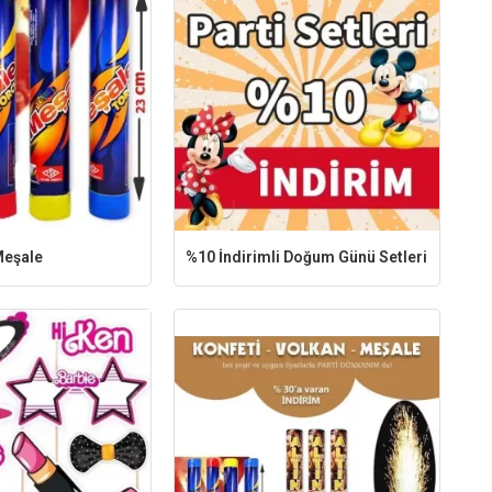
Meşale
%10 İndirimli Doğum Günü Setleri