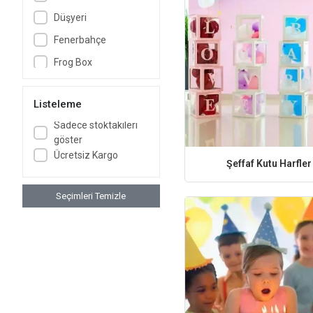
Düşyeri
Fenerbahçe
Frog Box
FunnyFlux
Listeleme
Hasbro
Sadece stoktakileri
Marvel
göster
My Paper Craft
Ücretsiz Kargo
Şeffaf Kutu Harfler
Nickelodeon
Parti Dükkanım
Seçimleri Temizle
Rovio
W B