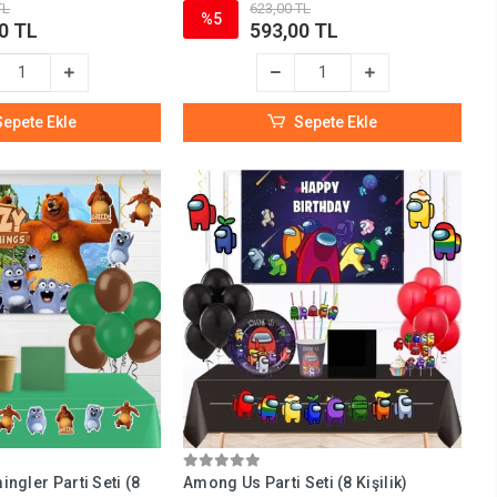
TL
623,00 TL
%5
0 TL
593,00 TL
Sepete Ekle
Sepete Ekle
ngler Parti Seti (8
Among Us Parti Seti (8 Kişilik)