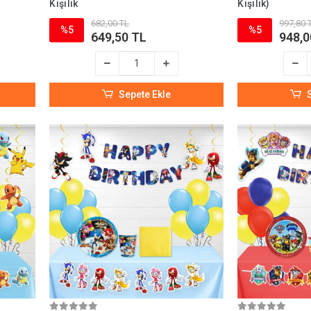
Kişilik
Kişilik)
682,00 TL
997,80 
%5
%5
649,50 TL
948,0
Sepete Ekle