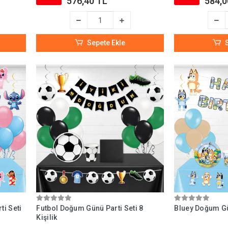
576,40 TL
584,0
Sepete Ekle
ti Seti
Futbol Doğum Günü Parti Seti 8
Bluey Doğum Gün
Kişilik