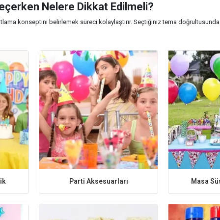
eçerken Nelere Dikkat Edilmeli?
utlama konseptini belirlemek süreci kolaylaştırır. Seçtiğiniz tema doğrultusunda m
 edebilirsiniz.
etli sayısı ve tercih edilen renkler ürün seçiminde dikkat edilmesi gereken başl
çe açısından avantaj sağlayabilir.
 Parti Ürünleri
on balonlar, balon zinciri aksesuarları, parti perdeleri, masa etekleri, pinyatal
r. Organizasyon konseptine uygun yardımcı ürünlerle kutlamalarınızı daha zengin
zonluk kutlama ürünleri dahil tüm kategorileri incelemek için
Parti Dükkanım
ik
Parti Aksesuarları
Masa Sü