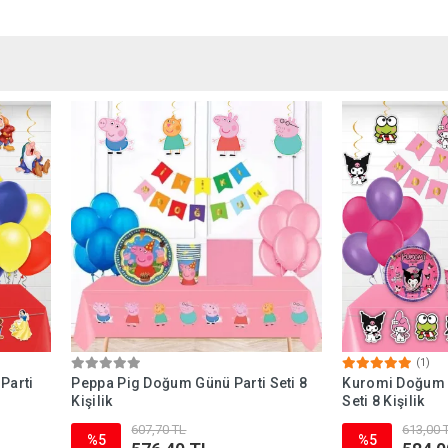
(1)
Parti
Peppa Pig Doğum Günü Parti Seti 8
Kuromi Doğum G
Kişilik
Seti 8 Kişilik
607,70 TL
613,00 
%5
%5