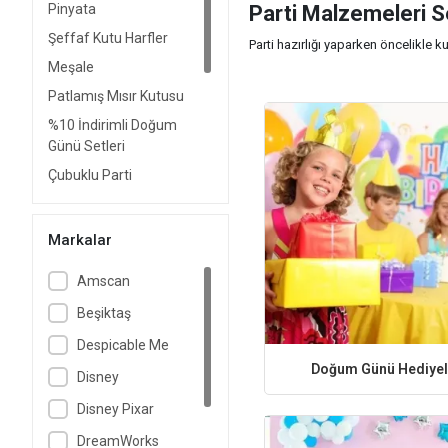
Pinyata
Parti Malzemeleri S
Şeffaf Kutu Harfler
Parti hazırlığı yaparken öncelikle k
kullanarak uyumlu bir görünüm elde
Meşale
Patlamış Mısır Kutusu
Organizasyon alanının büyüklüğü, dav
sunduğu için hem zaman hem de büt
%10 İndirimli Doğum
Günü Setleri
En Çok Tercih Edilen
Çubuklu Parti
Folyo balonlar, krom balonlar, makar
Aksesuarları
malzemeleri arasında yer almaktadı
Konfeti Çeşitleri
Markalar
Doğum günü süsleri, balonlar ve se
Pasta Mumları
Amscan
Volkan İç Mekân
Fırsat Ürünleri %50
Beşiktaş
İndirim
Despicable Me
Ayaklı Pano
Doğum Günü Hediyel
Disney
Disney Pixar
DreamWorks