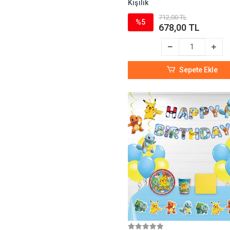
Kişilik
712,00 TL
%5
678,00 TL
Sepete Ekle