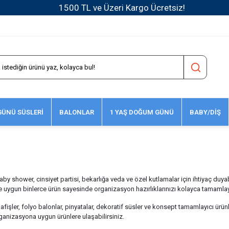
1500 TL ve Üzeri Kargo Ücretsiz!
ÜNÜ SÜSLERİ
BALONLAR
1 YAŞ DOĞUM GÜNÜ
BABY/DİŞ
 shower, cinsiyet partisi, bekarlığa veda ve özel kutlamalar için ihtiyaç duyabi
e uygun binlerce ürün sayesinde organizasyon hazırlıklarınızı kolayca tamamlaya
ri, afişler, folyo balonlar, pinyatalar, dekoratif süsler ve konsept tamamlayıcı 
ganizasyona uygun ürünlere ulaşabilirsiniz.