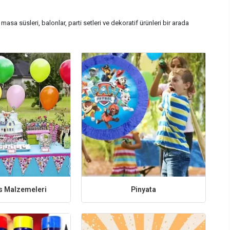
asa süsleri, balonlar, parti setleri ve dekoratif ürünleri bir arada
ıca unsurlardır. Parti setleri ise ihtiyaç duyulan birçok ürünü bir arada
ar, meşaleler ve dekoratif süsleme ürünleri en çok tercih edilen parti
 hale getirebilirsiniz.
ana sayfasını ziyaret edebilirsiniz.
s Malzemeleri
Pinyata