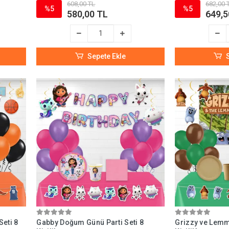
608,00 TL
682,00 
%5
%5
580,00 TL
649,5
Sepete Ekle
eti 8
Gabby Doğum Günü Parti Seti 8
Grizzy ve Lemmi