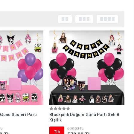
ünü Süsleri Parti
Blackpink Doğum Günü Parti Seti 8
Kişilik
TL
608,00 TL
%5