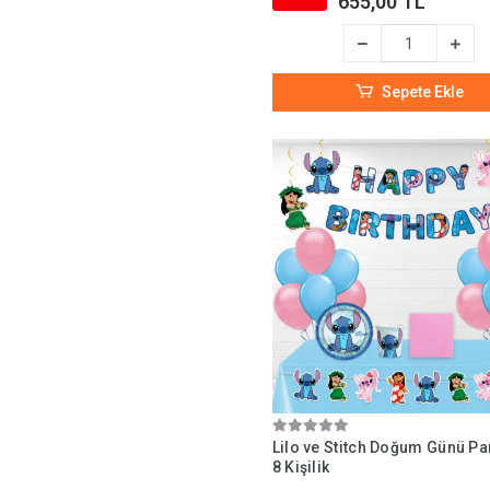
655,00 TL
Sepete Ekle
Lilo ve Stitch Doğum Günü Par
8 Kişilik