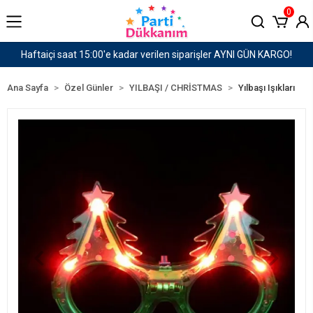
0
AYNI GÜN KARGO!
1500 TL ve Üzeri Kargo Ücretsiz!
Ana Sayfa
Özel Günler
YILBAŞI / CHRİSTMAS
Yılbaşı Işıkları