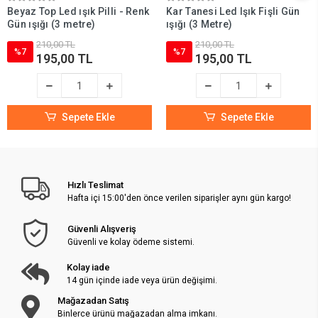
Beyaz Top Led ışık Pilli - Renk
Kar Tanesi Led Işık Fişli Gün
Gün ışığı (3 metre)
ışığı (3 Metre)
210,00 TL
210,00 TL
%7
%7
195,00 TL
195,00 TL
Sepete Ekle
Sepete Ekle
Hızlı Teslimat
Hafta içi 15:00'den önce verilen siparişler aynı gün kargo!
Güvenli Alışveriş
Güvenli ve kolay ödeme sistemi.
Kolay iade
14 gün içinde iade veya ürün değişimi.
Mağazadan Satış
Binlerce ürünü mağazadan alma imkanı.