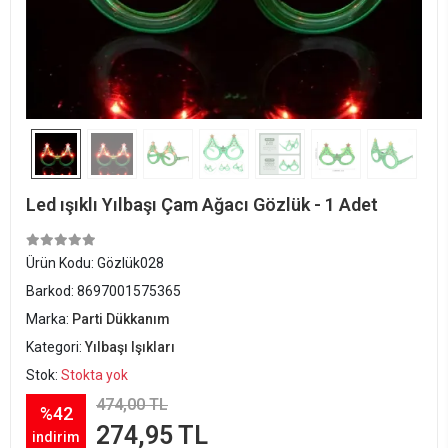
Led ışıklı Yılbaşı Çam Ağacı Gözlük - 1 Adet
Ürün Kodu:
Gözlük028
Barkod:
8697001575365
Marka:
Parti Dükkanım
Kategori:
Yılbaşı Işıkları
Stok:
Stokta yok
474,00 TL
%42
274,95 TL
indirim