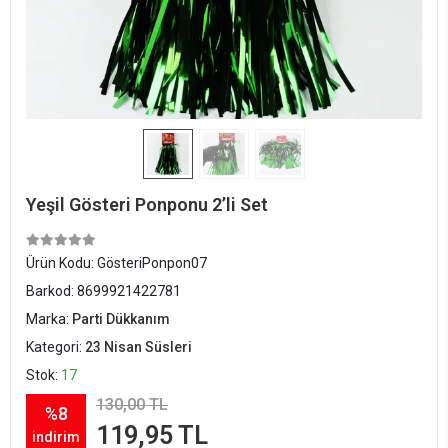
Yeşil Gösteri Ponponu 2’li Set
Ürün Kodu:
GösteriPonpon07
Barkod:
8699921422781
Marka:
Parti Dükkanım
Kategori:
23 Nisan Süsleri
Stok:
17
130,00 TL
%8
119,95 TL
indirim