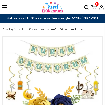
0
GÜN KARGO!
1500 TL ve Üzeri Kargo Ücretsiz!
Ana Sayfa
Parti Konseptleri
Kur’an Okuyorum Partisi