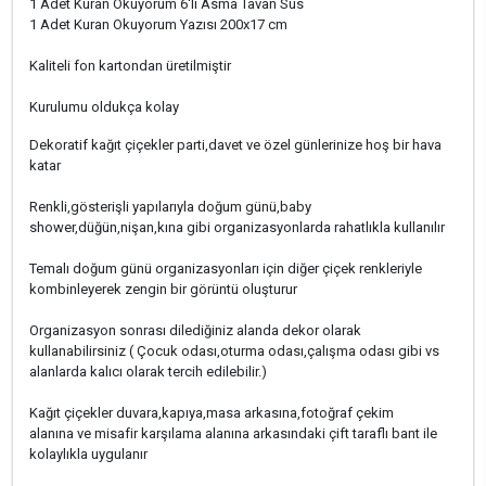
1 Adet Kuran Okuyorum 6'lı Asma Tavan Süs
1 Adet Kuran Okuyorum Yazısı 200x17 cm
Kaliteli fon kartondan üretilmiştir
Kurulumu oldukça kolay
Dekoratif kağıt çiçekler parti,davet ve özel günlerinize hoş bir hava
katar
Renkli,gösterişli yapılarıyla doğum günü,baby
shower,düğün,nişan,kına gibi organizasyonlarda rahatlıkla kullanılır
Temalı doğum günü organizasyonları için diğer çiçek renkleriyle
kombinleyerek zengin bir görüntü oluşturur
Organizasyon sonrası dilediğiniz alanda dekor olarak
kullanabilirsiniz ( Çocuk odası,oturma odası,çalışma odası gibi vs
alanlarda kalıcı olarak tercih edilebilir.)
Kağıt çiçekler duvara,kapıya,masa arkasına,fotoğraf çekim
alanına ve misafir karşılama alanına arkasındaki çift taraflı bant ile
kolaylıkla uygulanır