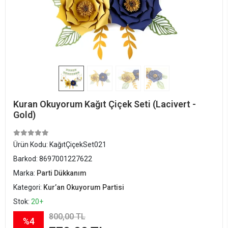
Kuran Okuyorum Kağıt Çiçek Seti (Lacivert -
Gold)
Ürün Kodu:
KağıtÇiçekSet021
Barkod:
8697001227622
Marka:
Parti Dükkanım
Kategori:
Kur’an Okuyorum Partisi
Stok:
20+
800,00 TL
%4