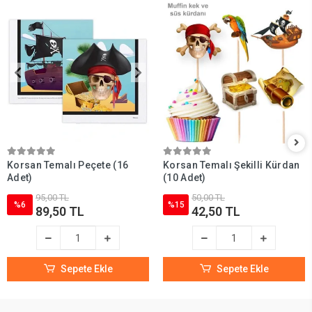
Korsan Temalı Peçete (16
Korsan Temalı Şekilli Kürdan
Adet)
(10 Adet)
95,00 TL
50,00 TL
%6
%15
89,50 TL
42,50 TL
Sepete Ekle
Sepete Ekle