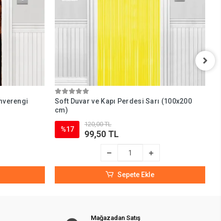
ahverengi
Soft Duvar ve Kapı Perdesi Sarı (100x200
S
cm)
(
120,00 TL
%17
99,50 TL
Sepete Ekle
Mağazadan Satış