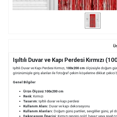
Ü
Işıltılı Duvar ve Kapı Perdesi Kırmızı (1
Işıltılı Duvar ve Kapı Perdesi Kırmızı,
100x200 cm
ölçüsüyle doğum günü 
görünümüyle giriş alanları ile fotoğraf çekim köşelerine dikkat çekici 
Genel Bilgiler
Ürün Ölçüsü:
100x200 cm
Renk:
Kırmızı
Tasarım:
Işıltılı duvar ve kapı perdesi
Kullanım Alanı:
Duvar ve kapı dekorasyonu
Kullanım Alanları:
Doğum günü partileri, sevgililer günü, yıl 
Dekorasyon Önerisi:
Kırmızı rengini gold, beyaz veya siyah t