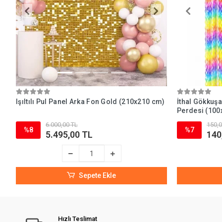
Işıltılı Pul Panel Arka Fon Gold (210x210 cm)
İthal Gökkuşa
Perdesi (100
6.000,00 TL
150,0
%8
%7
5.495,00 TL
140
Sepete Ekle
Hızlı Teslimat