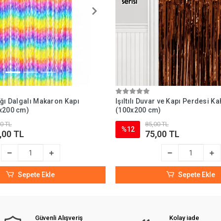
ğı Dalgalı Makaron Kapı
Işıltılı Duvar ve Kapı Perdesi K
x200 cm)
(100x200 cm)
0 TL
85,00 TL
%12
,00 TL
75,00 TL
Sepete Ekle
Sepete Ekle
Güvenli Alışveriş
Kolay iade