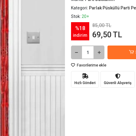
Kategori:
Parlak Püsküllü Parti P
Stok:
20+
85,00 TL
%18
69,50 TL
indirim
Favorilerime ekle
Hızlı Gönderi
Güvenli Alışveriş