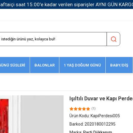
1500 TL ve Üzeri Kargo Ücretsiz!
ÜNÜ SÜSLERİ
BALONLAR
1 YAŞ DOĞUM GÜNÜ
BABY/DİŞ
Işıltılı Duvar ve Kapı Perd
(1)
Ürün Kodu:
KapıPerdesi005
Barkod:
2020180012295
Marka:
Parti Dükkanım