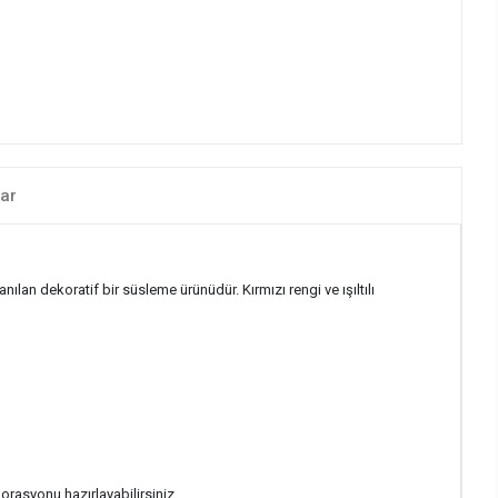
ar
an dekoratif bir süsleme ürünüdür. Kırmızı rengi ve ışıltılı
orasyonu hazırlayabilirsiniz.