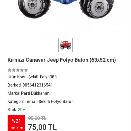
Kırmızı Canavar Jeep Folyo Balon (63x52 cm)
Ürün Kodu:
Şekilli-Folyo383
Barkod:
8856412316541
Marka:
Parti Dükkanım
Kategori:
Temalı Şekilli Folyo Balon
Stok:
20+
95,00 TL
%21
75,00 TL
indirim