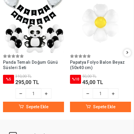
Panda Temalı Doğum Günü
Papatya Folyo Balon Beyaz
Süsleri Seti
(50x40 cm)
310,00 TL
50,00 TL
%5
%10
295,00 TL
45,00 TL
Sepete Ekle
Sepete Ekle