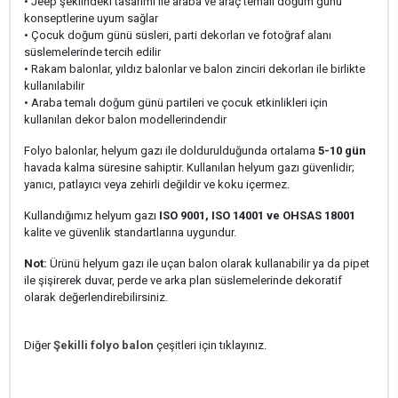
• Jeep şeklindeki tasarımı ile araba ve araç temalı doğum günü
konseptlerine uyum sağlar
• Çocuk doğum günü süsleri, parti dekorları ve fotoğraf alanı
süslemelerinde tercih edilir
• Rakam balonlar, yıldız balonlar ve balon zinciri dekorları ile birlikte
kullanılabilir
• Araba temalı doğum günü partileri ve çocuk etkinlikleri için
kullanılan dekor balon modellerindendir
Folyo balonlar, helyum gazı ile doldurulduğunda ortalama
5-10 gün
havada kalma süresine sahiptir. Kullanılan helyum gazı güvenlidir;
yanıcı, patlayıcı veya zehirli değildir ve koku içermez.
Kullandığımız helyum gazı
ISO 9001, ISO 14001 ve OHSAS 18001
kalite ve güvenlik standartlarına uygundur.
Not:
Ürünü helyum gazı ile uçan balon olarak kullanabilir ya da pipet
ile şişirerek duvar, perde ve arka plan süslemelerinde dekoratif
olarak değerlendirebilirsiniz.
Diğer
Şekilli folyo balon
çeşitleri için tıklayınız.