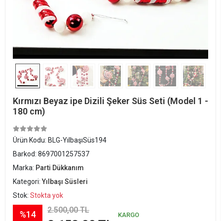
Kırmızı Beyaz ipe Dizili Şeker Süs Seti (Model 1 -
180 cm)
Ürün Kodu:
BLG-YılbaşıSüs194
Barkod:
8697001257537
Marka:
Parti Dükkanım
Kategori:
Yılbaşı Süsleri
Stok:
Stokta yok
2.500,00 TL
%14
KARGO