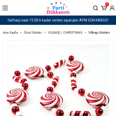
0
I GÜN KARGO!
1500 TL ve Üzeri Kargo Ücretsiz!
Ana Sayfa
Özel Günler
YILBAŞI / CHRİSTMAS
Yılbaşı Süsleri