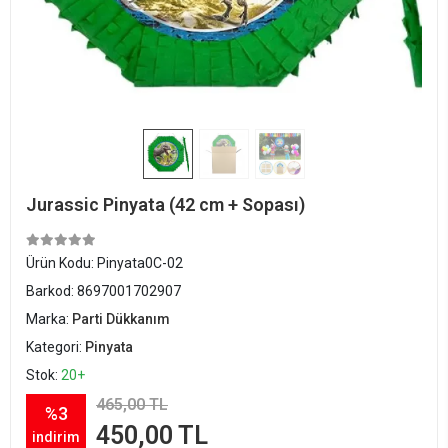
Jurassic Pinyata (42 cm + Sopası)
Ürün Kodu:
Pinyata0C-02
Barkod:
8697001702907
Marka:
Parti Dükkanım
Kategori:
Pinyata
Stok:
20+
465,00 TL
%3
450,00 TL
indirim