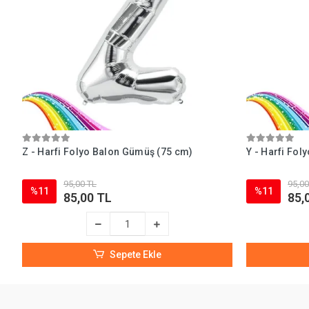
Z - Harfi Folyo Balon Gümüş (75 cm)
Y - Harfi Fo
95,00 TL
95,00
%11
%11
85,00 TL
85,
Sepete Ekle