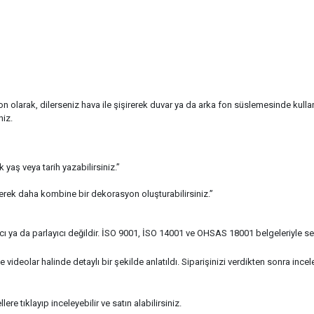
n olarak, dilerseniz hava ile şişirerek duvar ya da arka fon süslemesinde kullan
niz.
yaş veya tarih yazabilirsiniz.”
irerek daha kombine bir dekorasyon oluşturabilirsiniz.”
ı ya da parlayıcı değildir. İSO 9001, İSO 14001 ve OHSAS 18001 belgeleriyle sert
eolar halinde detaylı bir şekilde anlatıldı. Siparişinizi verdikten sonra inceley
re tıklayıp inceleyebilir ve satın alabilirsiniz.