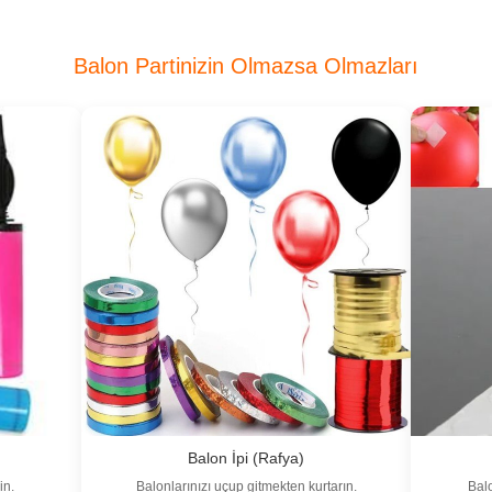
Balon Partinizin Olmazsa Olmazları
Balon İpi (Rafya)
in.
Balonlarınızı uçup gitmekten kurtarın.
Balo