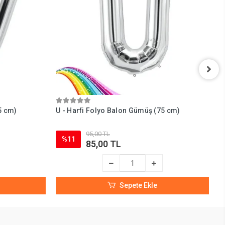
5 cm)
U - Harfi Folyo Balon Gümüş (75 cm)
T
95,00 TL
%11
85,00 TL
Sepete Ekle