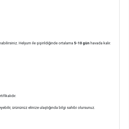
abilirsiniz. Helyum ile şişirildiğinde ortalama
5-10 gün
havada kalır.
ifikalıdır.
ebilir, ürününüz elinize ulaştığında bilgi sahibi olursunuz.