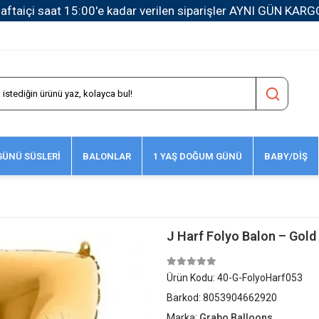
1500 TL ve Üzeri Kargo Ücretsiz!
ÜNÜ SÜSLERİ
BALONLAR
1 YAŞ DOĞUM GÜNÜ
BABY/DİŞ
J Harf Folyo Balon – Gold
Ürün Kodu:
40-G-FolyoHarf053
Barkod:
8053904662920
Marka:
Grabo Balloons