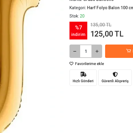
Kategori:
Harf Folyo Balon 100 c
Stok:
20
135,00 TL
%7
125,00 TL
indirim
Favorilerime ekle
Hızlı Gönderi
Güvenli Alışveriş