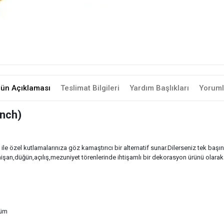
rün Açıklaması
Teslimat Bilgileri
Yardım Başlıkları
Yoruml
inch)
 ile özel kutlamalarınıza göz kamaştırıcı bir alternatif sunar.Dilerseniz tek başı
an,düğün,açılış,mezuniyet törenlerinde ihtişamlı bir dekorasyon ürünü olarak ku
nüm