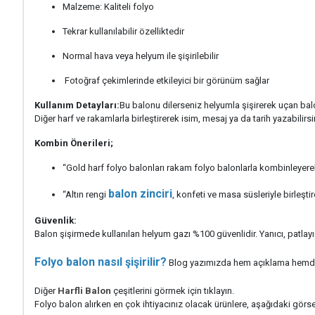
Malzeme: Kaliteli folyo
Tekrar kullanılabilir özelliktedir
Normal hava veya helyum ile şişirilebilir
Fotoğraf çekimlerinde etkileyici bir görünüm sağlar
Kullanım Detayları:
Bu balonu dilerseniz helyumla şişirerek uçan balo
Diğer harf ve rakamlarla birleştirerek isim, mesaj ya da tarih yazabilirsi
Kombin Önerileri;
“Gold harf folyo balonları rakam folyo balonlarla kombinleyerek 
balon zinciri
“Altın rengi
, konfeti ve masa süsleriyle birleşt
Güvenlik:
Balon şişirmede kullanılan helyum gazı %100 güvenlidir. Yanıcı, patlayıc
Folyo balon nasıl şişirilir?
Blog yazımızda hem açıklama hemde vid
Diğer
Harfli Balon
çeşitlerini görmek için tıklayın.
Folyo balon alırken en çok ihtiyacınız olacak ürünlere, aşağıdaki görselle