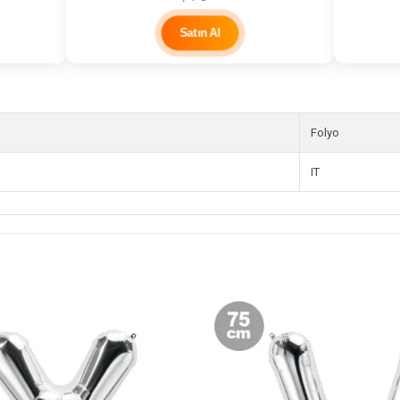
Satın Al
Folyo
IT