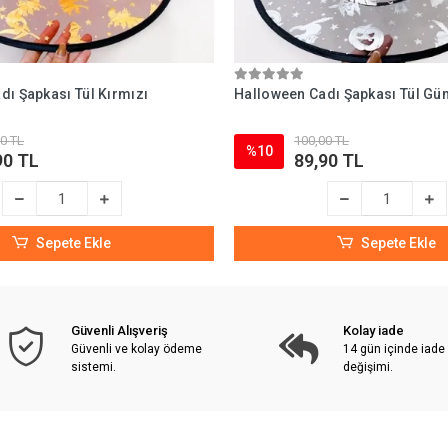
dı Şapkası Tül Kırmızı
Halloween Cadı Şapkası Tül G
0 TL
100,00 TL
%10
90 TL
89,90 TL
Sepete Ekle
Sepete Ekle
Güvenli Alışveriş
Kolay iade
Güvenli ve kolay ödeme
14 gün içinde iade
sistemi.
değişimi.