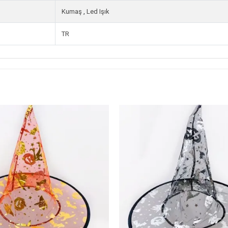
Kumaş
,
Led Işık
TR