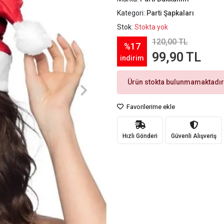
Kategori:
Parti Şapkaları
Stok:
Stokta yok
120,00 TL
%17
99,90 TL
indirim
Ürün stokta bulunmamaktadır
Favorilerime ekle
Hızlı Gönderi
Güvenli Alışveriş