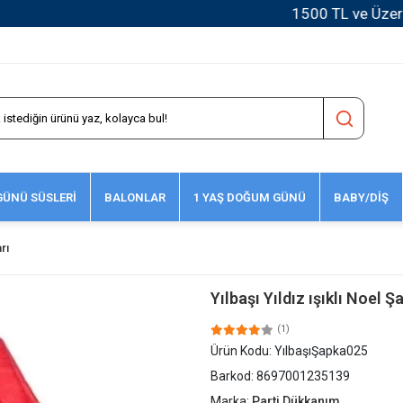
1500 TL ve Üzeri Kargo Ücretsiz!
ÜNÜ SÜSLERİ
BALONLAR
1 YAŞ DOĞUM GÜNÜ
BABY/DİŞ
rı
Yılbaşı Yıldız ışıklı Noel 
(1)
Ürün Kodu:
YılbaşıŞapka025
Barkod:
8697001235139
Marka:
Parti Dükkanım