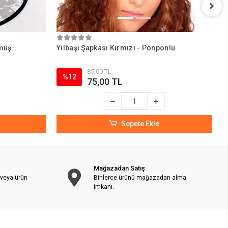
ümüş
Yılbaşı Şapkası Kırmızı - Ponponlu
H
(
85,00 TL
%12
75,00 TL
Sepete Ekle
Mağazadan Satış
 veya ürün
Binlerce ürünü mağazadan alma
imkanı.