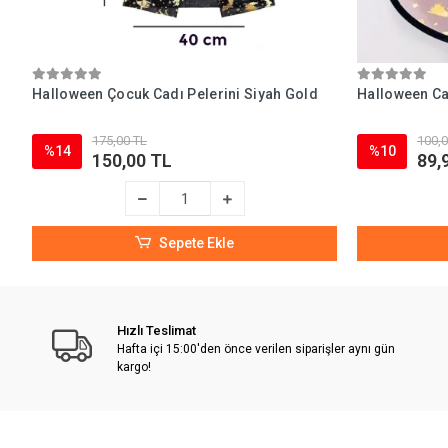
Halloween Çocuk Cadı Pelerini Siyah Gold
Halloween Ca
175,00 TL
100,0
%14
%10
150,00 TL
89,
Sepete Ekle
Hızlı Teslimat
Hafta içi 15:00'den önce verilen siparişler aynı gün
kargo!