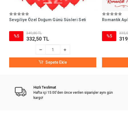
Sevgiliye Özel Doğum Günü Süsleri Seti
Romantik Aşı
349,80 TL
335,0
%5
%5
332,50 TL
319
Sepete Ekle
Hızlı Teslimat
Hafta içi 15:00'den önce verilen siparişler aynı gün
kargo!