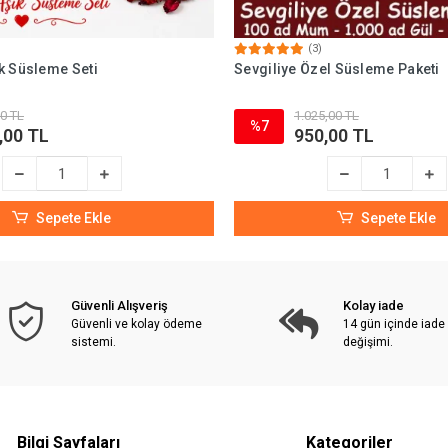
(3)
k Süsleme Seti
Sevgiliye Özel Süsleme Paketi
0 TL
1.025,00 TL
%7
,00 TL
950,00 TL
Sepete Ekle
Sepete Ekle
Güvenli Alışveriş
Kolay iade
Güvenli ve kolay ödeme
14 gün içinde iade
sistemi.
değişimi.
Bilgi Sayfaları
Kategoriler