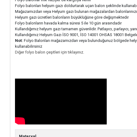
Folyo balonları helyum gazı doldurtarak uçan balon şeklinde kullanabil
Mağazamızdan veya Helyum gazı bulunan mağazalardan balonlarınızı şi
Helyum gazı ücretleri balonların büyüklüğüne göre değişmektedir
Folyo balonların havada kalma süresi 5 ile 10 gün arasındadır
Kullandığımız helyum gazı tamamen güvenlidir. Patlayıcı, parlayıcı, yanı
Kullandığımız Helyum Gazı İSO 9001, İSO 14001 OHSAS 18001 Belgeler
Not:
Folyo Balonları mağazamızdan veya bulunduğunuz bölgede helyum g
kullanabilirsiniz
Diğer folyo balon çeşitleri için tıklayınız.
Materyal