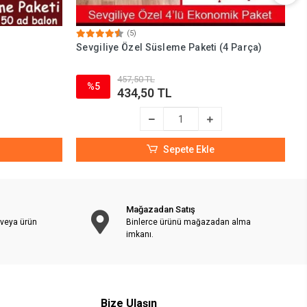
(5)
Sevgiliye Özel Süsleme Paketi (4 Parça)
S
457,50 TL
%5
434,50 TL
Sepete Ekle
Mağazadan Satış
 veya ürün
Binlerce ürünü mağazadan alma
imkanı.
Bize Ulaşın