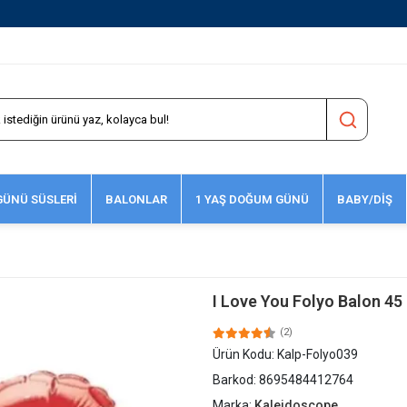
1500 TL ve Üzeri Kargo Ücretsiz!
ÜNÜ SÜSLERİ
BALONLAR
1 YAŞ DOĞUM GÜNÜ
BABY/DİŞ
I Love You Folyo Balon 45
(2)
Ürün Kodu:
Kalp-Folyo039
Barkod:
8695484412764
Marka:
Kaleidoscope