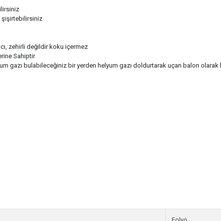
irsiniz
şirtebilirsiniz
cı, zehirli değildir koku içermez
ine Sahiptir
azı bulabileceğiniz bir yerden helyum gazı doldurtarak uçan balon olarak kul
Folyo