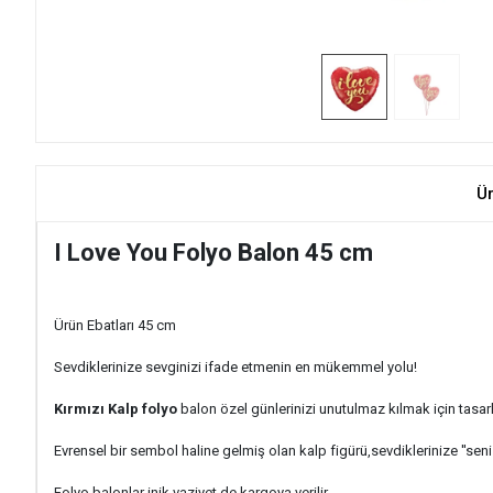
Ü
I Love You Folyo Balon 45 cm
Ürün Ebatları 45 cm
Sevdiklerinize sevginizi ifade etmenin en mükemmel yolu!
Kırmızı Kalp folyo
balon özel günlerinizi unutulmaz kılmak için tasarl
Evrensel bir sembol haline gelmiş olan kalp figürü,sevdiklerinize ''sen
Folyo balonlar inik vaziyet de kargoya verilir