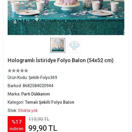
Hologramlı İstiridye Folyo Balon (54x52 cm)
Ürün Kodu:
Şekilli-Folyo369
Barkod:
8682584020944
Marka:
Parti Dükkanım
Kategori:
Temalı Şekilli Folyo Balon
Stok:
Stokta yok
119,90 TL
%17
99,90 TL
indirim