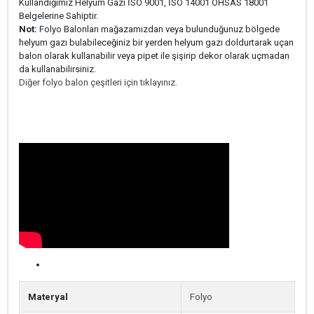
Kullandığımız Helyum Gazı İSO 9001, İSO 14001 OHSAS 18001
Belgelerine Sahiptir.
Not:
Folyo Balonları mağazamızdan veya bulunduğunuz bölgede
helyum gazı bulabileceğiniz bir yerden helyum gazı doldurtarak uçan
balon olarak kullanabilir veya pipet ile şişirip dekor olarak uçmadan
da kullanabilirsiniz.
Diğer folyo balon çeşitleri için tıklayınız.
Materyal
Folyo