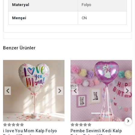
Materyal
Folyo
Menşei
CN
Benzer Ürünler
i love You Mom Kalp Folyo
Pembe Sevimli Kedi Kalp