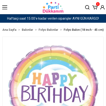
0
siparişler AYNI GÜN KARGO!
1500 TL ve Üzeri Karg
Ana Sayfa
Balonlar
Folyo Balonlar
Folyo Balon (18 inch - 45 cm)