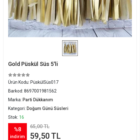
Gold Püskül Süs 5'li
Ürün Kodu:
PüskülSüs017
Barkod:
8697001981562
Marka:
Parti Dükkanım
Kategori:
Doğum Günü Süsleri
Stok:
16
65,00 TL
%8
59,50 TL
indirim