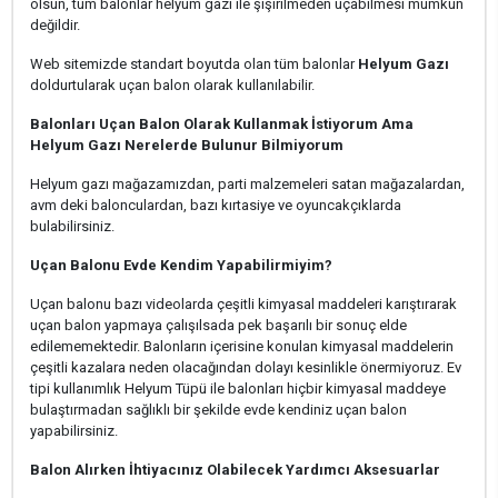
olsun, tüm balonlar helyum gazı ile şişirilmeden uçabilmesi mümkün
değildir.
Web sitemizde standart boyutda olan tüm balonlar
Helyum Gazı
doldurtularak uçan balon olarak kullanılabilir.
Balonları Uçan Balon Olarak Kullanmak İstiyorum Ama
Helyum Gazı Nerelerde Bulunur Bilmiyorum
Helyum gazı mağazamızdan, parti malzemeleri satan mağazalardan,
avm deki balonculardan, bazı kırtasiye ve oyuncakçıklarda
bulabilirsiniz.
Uçan Balonu Evde Kendim Yapabilirmiyim?
Uçan balonu bazı videolarda çeşitli kimyasal maddeleri karıştırarak
uçan balon yapmaya çalışılsada pek başarılı bir sonuç elde
edilememektedir. Balonların içerisine konulan kimyasal maddelerin
çeşitli kazalara neden olacağından dolayı kesinlikle önermiyoruz. Ev
tipi kullanımlık Helyum Tüpü ile balonları hiçbir kimyasal maddeye
bulaştırmadan sağlıklı bir şekilde evde kendiniz uçan balon
yapabilirsiniz.
Balon Alırken İhtiyacınız Olabilecek Yardımcı Aksesuarlar