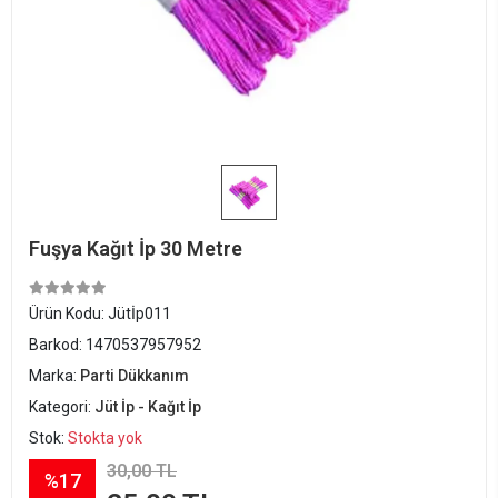
Fuşya Kağıt İp 30 Metre
Ürün Kodu:
Jütİp011
Barkod:
1470537957952
Marka:
Parti Dükkanım
Kategori:
Jüt İp - Kağıt İp
Stok:
Stokta yok
30,00 TL
%17