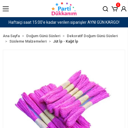
0
siparişler AYNI GÜN KARGO!
1500 TL ve Üzeri Karg
Ana Sayfa
Doğum Günü Süsleri
Dekoratif Doğum Günü Süsleri
Süsleme Malzemeleri
Jüt İp - Kağıt İp