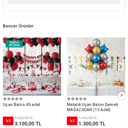
Benzer Ürünler
KARGO
BEDAVA
Uçan Balon 40 adet
Metalik Uçan Balon Demeti
MAĞAZADAN (15 Adet)
3.200,00 TL
1.340,00 TL
%3
%3
3.100,00 TL
1.300,00 TL