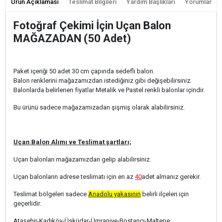
Ürün Açıklaması
Teslimat Bilgileri
Yardım Başlıkları
Yorumlar
Fotoğraf Çekimi İçin Uçan Balon
MAĞAZADAN (50 Adet)
Paket içeriği 50 adet 30 cm çapında sedefli balon.
Balon renklerini mağazamızdan istediğiniz gibi değişebilirsiniz.
Balonlarda belirlenen fiyatlar Metalik ve Pastel renkli balonlar içindir.
Bu ürünü sadece mağazamızadan şişmiş olarak alabilirsiniz.
Uçan Balon Alımı ve Teslimat şartları;
Uçan balonları mağazamızdan gelip alabilirsiniz.
Uçan balonların adrese teslimatı için en az
40
adet almanız gerekir.
Teslimat bölgeleri sadece
Anadolu yakasının
belirli ilçeleri için
geçerlidir.
Ataşehir-Kadıköy-Üsküdar-Ümraniye-Bostancı-Maltepe