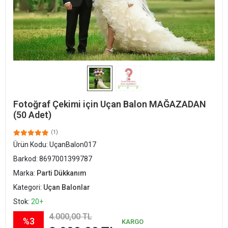
Fotoğraf Çekimi için Uçan Balon MAĞAZADAN
(50 Adet)
(1)
Ürün Kodu:
UçanBalon017
Barkod:
8697001399787
Marka:
Parti Dükkanım
Kategori:
Uçan Balonlar
Stok:
20+
4.000,00 TL
%3
KARGO