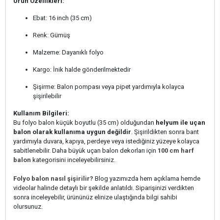
Ürün Özellikleri:
Ebat: 16 inch (35 cm)
Renk: Gümüş
Malzeme: Dayanıklı folyo
Kargo: İnik halde gönderilmektedir
Şişirme: Balon pompası veya pipet yardımıyla kolayca
şişirilebilir
Kullanım Bilgileri:
Bu folyo balon küçük boyutlu (35 cm) olduğundan
helyum ile uçan
balon olarak kullanıma uygun değildir
. Şişirildikten sonra bant
yardımıyla duvara, kapıya, perdeye veya istediğiniz yüzeye kolayca
sabitlenebilir. Daha büyük uçan balon dekorları için
100 cm harf
balon
kategorisini inceleyebilirsiniz.
Folyo balon nasıl şişirilir?
Blog yazımızda hem açıklama hemde
videolar halinde detaylı bir şekilde anlatıldı. Siparişinizi verdikten
sonra inceleyebilir, ürününüz elinize ulaştığında bilgi sahibi
olursunuz.