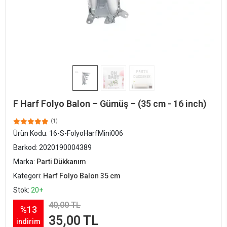
F Harf Folyo Balon – Gümüş – (35 cm - 16 inch)
(1)
Ürün Kodu:
16-S-FolyoHarfMini006
Barkod:
2020190004389
Marka:
Parti Dükkanım
Kategori:
Harf Folyo Balon 35 cm
Stok:
20+
40,00 TL
%13
35,00 TL
indirim