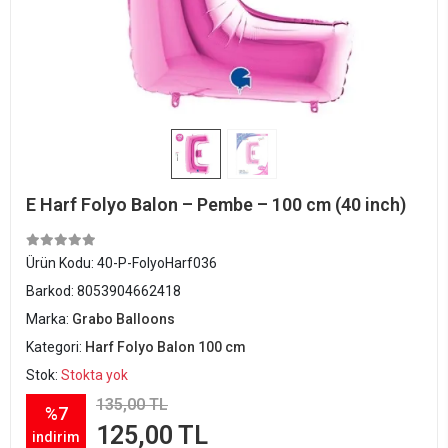
E Harf Folyo Balon – Pembe – 100 cm (40 inch)
Ürün Kodu:
40-P-FolyoHarf036
Barkod:
8053904662418
Marka:
Grabo Balloons
Kategori:
Harf Folyo Balon 100 cm
Stok:
Stokta yok
135,00 TL
%7
125,00 TL
indirim