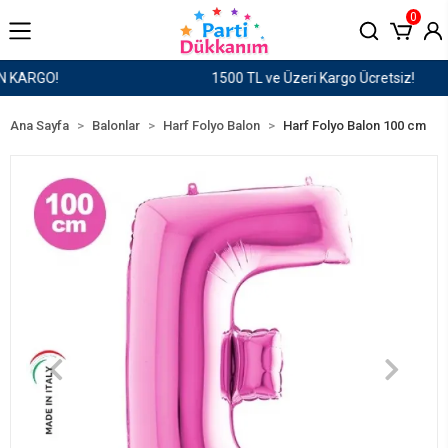
0
1500 TL ve Üzeri Kargo Ücretsiz!
Ana Sayfa
Balonlar
Harf Folyo Balon
Harf Folyo Balon 100 cm