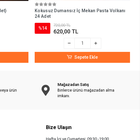
det)
Kokusuz Dumansız İç Mekan Pasta Volkanı
K
24 Adet
A
720,00 TL
%14
620,00 TL
Sepete Ekle
Mağazadan Satış
 veya ürün
Binlerce ürünü mağazadan alma
imkanı.
Bize Ulaşın
Hafta İçi ve Cumartesi: 09:30 -19:00