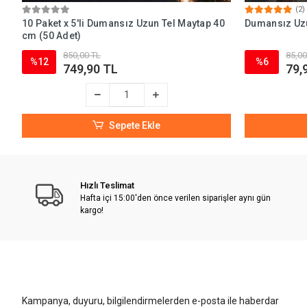
(2)
10 Paket x 5'li Dumansız Uzun Tel Maytap 40
Dumansız Uzun
cm (50 Adet)
850,00 TL
85,00
%12
%6
749,90 TL
79,
Sepete Ekle
Hızlı Teslimat
Hafta içi 15:00'den önce verilen siparişler aynı gün
kargo!
Kampanya, duyuru, bilgilendirmelerden e-posta ile haberdar