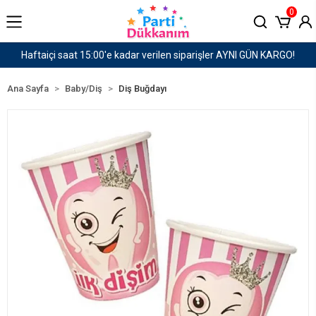
0
er AYNI GÜN KARGO!
1500 TL ve Üzeri Kargo Ücret
Ana Sayfa
Baby/Diş
Diş Buğdayı