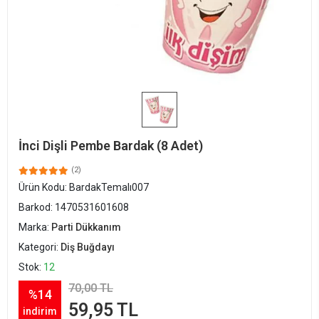
İnci Dişli Pembe Bardak (8 Adet)
(2)
Ürün Kodu:
BardakTemalı007
Barkod:
1470531601608
Marka:
Parti Dükkanım
Kategori:
Diş Buğdayı
Stok:
12
70,00 TL
%14
59,95 TL
indirim