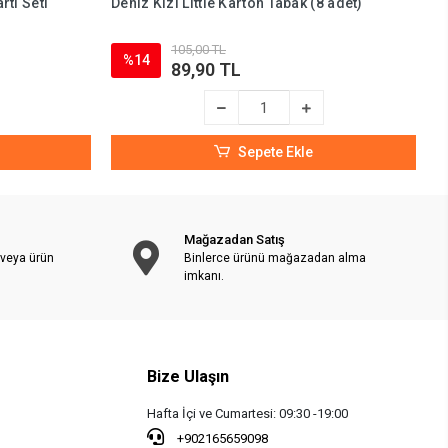
arti Seti
Deniz Kızı Little Karton Tabak (8 adet)
P
105,00 TL
%14
89,90 TL
Sepete Ekle
Mağazadan Satış
 veya ürün
Binlerce ürünü mağazadan alma
imkanı.
Bize Ulaşın
Hafta İçi ve Cumartesi: 09:30 -19:00
+902165659098