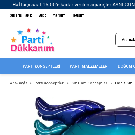
Sipariş Takip
Blog
Yardım
İletişim
PARTİ KONSEPTLERİ
PARTİ MALZEMELERİ
DOĞUM G
Ana Sayfa
Parti Konseptleri
Kız Parti Konseptleri
Deniz Kızı