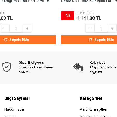
ttle Doğum Günü Parti Seti 16
Deniz Kızı Little 24 Kişilik Full P
0 TL
1.198,00 TL
%5
,00 TL
1.141,00 TL
Sepete Ekle
Sepete Ekle
Güvenli Alışveriş
Kolay iade
Güvenli ve kolay ödeme
14 gün içinde iade
sistemi.
değişimi.
Bilgi Sayfaları
Kategoriler
Hakkımızda
Parti Konseptleri