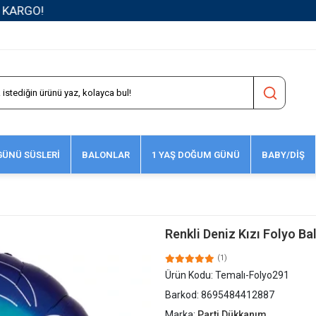
1500 TL ve Üzeri Kargo Ücretsiz!
ÜNÜ SÜSLERİ
BALONLAR
1 YAŞ DOĞUM GÜNÜ
BABY/DİŞ
Renkli Deniz Kızı Folyo B
(1)
Ürün Kodu:
Temalı-Folyo291
Barkod:
8695484412887
Marka:
Parti Dükkanım