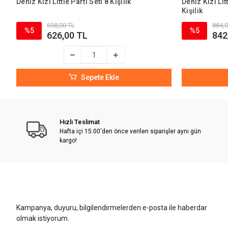
Deniz Kızı Little Parti Seti 8 Kişilik
Deniz Kızı Li
Kişilik
658,00 TL
884,0
%5
%5
626,00 TL
842
Sepete Ekle
Hızlı Teslimat
Hafta içi 15:00'den önce verilen siparişler aynı gün
kargo!
Kampanya, duyuru, bilgilendirmelerden e-posta ile haberdar
olmak istiyorum.