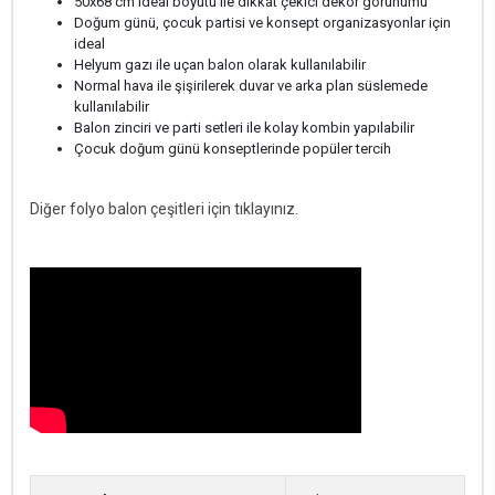
50x68 cm ideal boyutu ile dikkat çekici dekor görünümü
Doğum günü, çocuk partisi ve konsept organizasyonlar için
ideal
Helyum gazı ile uçan balon olarak kullanılabilir
Normal hava ile şişirilerek duvar ve arka plan süslemede
kullanılabilir
Balon zinciri ve parti setleri ile kolay kombin yapılabilir
Çocuk doğum günü konseptlerinde popüler tercih
Diğer folyo balon çeşitleri için tıklayınız.