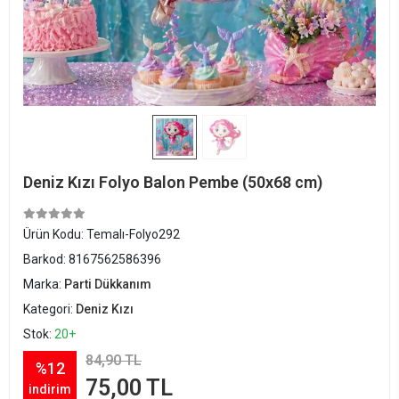
Deniz Kızı Folyo Balon Pembe (50x68 cm)
Ürün Kodu:
Temalı-Folyo292
Barkod:
8167562586396
Marka:
Parti Dükkanım
Kategori:
Deniz Kızı
Stok:
20+
84,90 TL
%12
75,00 TL
indirim