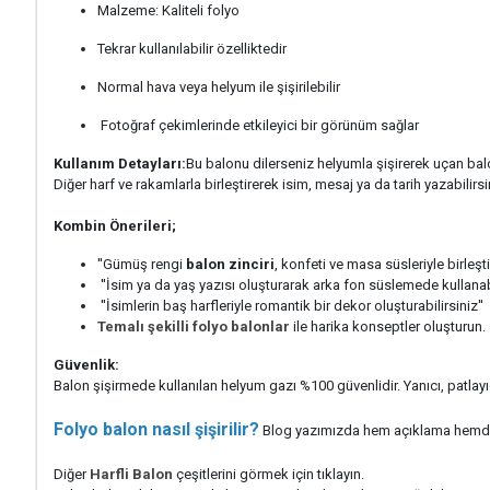
Malzeme: Kaliteli folyo
Tekrar kullanılabilir özelliktedir
Normal hava veya helyum ile şişirilebilir
Fotoğraf çekimlerinde etkileyici bir görünüm sağlar
Kullanım Detayları:
Bu balonu dilerseniz helyumla şişirerek uçan balo
Diğer harf ve rakamlarla birleştirerek isim, mesaj ya da tarih yazabilirsi
Kombin Önerileri;
''Gümüş rengi
balon zinciri
, konfeti ve masa süsleriyle birleş
''İsim ya da yaş yazısı oluşturarak arka fon süslemede kullanabi
''İsimlerin baş harfleriyle romantik bir dekor oluşturabilirsiniz''
Temalı şekilli folyo balonlar
ile harika konseptler oluşturun.
Güvenlik:
Balon şişirmede kullanılan helyum gazı %100 güvenlidir. Yanıcı, patlayıc
Folyo balon nasıl şişirilir?
Blog yazımızda hem açıklama hemde vid
Diğer
Harfli Balon
çeşitlerini görmek için tıklayın.