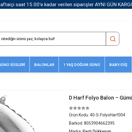
1500 TL ve Üzeri Kargo Ücretsiz!
ÜNÜ SÜSLERİ
BALONLAR
1 YAŞ DOĞUM GÜNÜ
BABY/DİŞ
D Harf Folyo Balon – Gümü
Ürün Kodu:
40-S-FolyoHarf004
Barkod:
8053904662395
Marka:
Parti Dükkanım