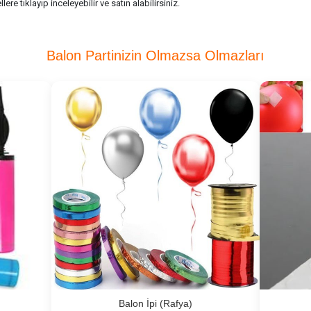
re tıklayıp inceleyebilir ve satın alabilirsiniz.
Balon Partinizin Olmazsa Olmazları
Balon İpi (Rafya)