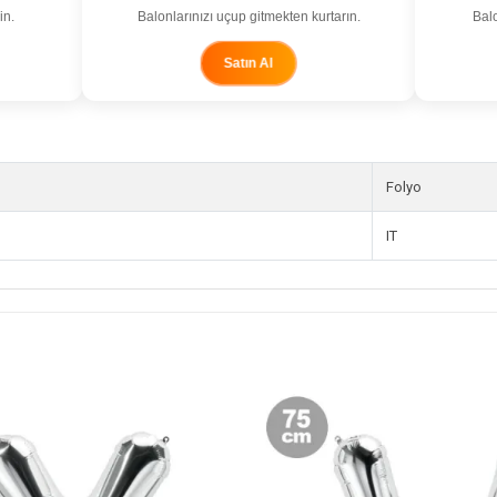
in.
Balonlarınızı uçup gitmekten kurtarın.
Balo
Satın Al
Folyo
IT