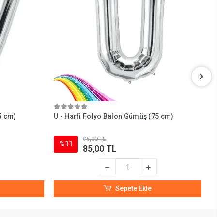
5 cm)
U - Harfi Folyo Balon Gümüş (75 cm)
T
95,00 TL
%11
85,00 TL
Sepete Ekle