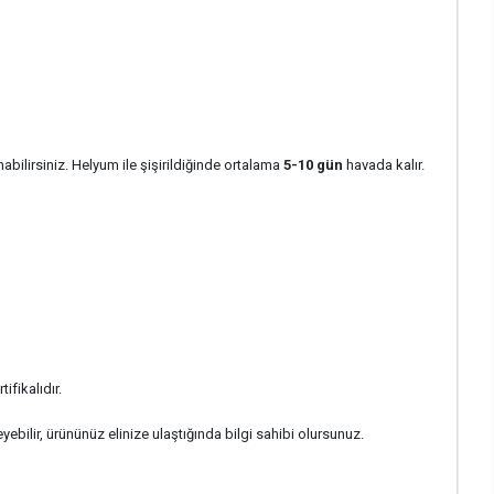
abilirsiniz. Helyum ile şişirildiğinde ortalama
5-10 gün
havada kalır.
ifikalıdır.
ebilir, ürününüz elinize ulaştığında bilgi sahibi olursunuz.