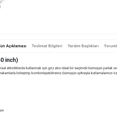
rün Açıklaması
Teslimat Bilgileri
Yardım Başlıkları
Yoruml
0 inch)
al etkinliklerde kullanmak için göz alıcı ideal bir seçimdir.Gümüşün parlak v
akamlarla birleştirip kombinleyebilirsiniz.Gümüşün ışıltısıyla kutlamalarınızı öze
nüm