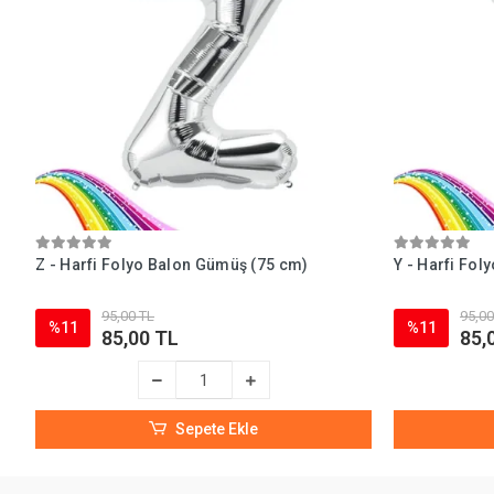
Z - Harfi Folyo Balon Gümüş (75 cm)
Y - Harfi Fo
95,00 TL
95,00
%11
%11
85,00 TL
85,
Sepete Ekle