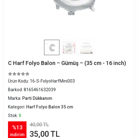
C Harf Folyo Balon – Gümüş – (35 cm - 16 inch)
Ürün Kodu:
16-S-FolyoHarfMini003
Barkod:
8165461632039
Marka:
Parti Dükkanım
Kategori:
Harf Folyo Balon 35 cm
Stok:
8
40,00 TL
%13
35,00 TL
indirim