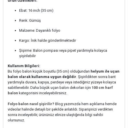
Ürün Özellikleri:
Ebat: 16 inch (35 cm)
Renk: Gümüş
Malzeme: Dayanıklı folyo
Kargo: İnik halde gönderilmektedir
Şişirme: Balon pompası veya pipet yardımıyla kolayca
şişirilebilir
Kullanım Bilgileri:
Bu folyo balon küçük boyutlu (35 cm) olduğundan
helyum ile uçan
balon olarak kullanıma uygun değildir
. Şişirildikten sonra bant
yardımıyla duvara, kapıya, perdeye veya istediğiniz yüzeye kolayca
sabitlenebilir. Daha büyük uçan balon dekorları için
100 cm harf
balon
kategorisini inceleyebilirsiniz.
Folyo balon nasıl şişirilir?
Blog yazımızda hem açıklama hemde
videolar halinde detaylı bir şekilde anlatıldı. Siparişinizi verdikten
sonra inceleyebilir, ürününüz elinize ulaştığında bilgi sahibi
olursunuz.