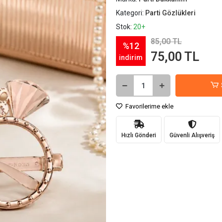
Kategori:
Parti Gözlükleri
Stok:
20+
85,00 TL
%12
75,00 TL
indirim
Favorilerime ekle
Hızlı Gönderi
Güvenli Alışveriş