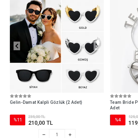
Gelin-Damat Kalpli Gözlük (2 Adet)
Team Bride P
Adet
235,00 TL
125,0
%11
%4
210,00 TL
119