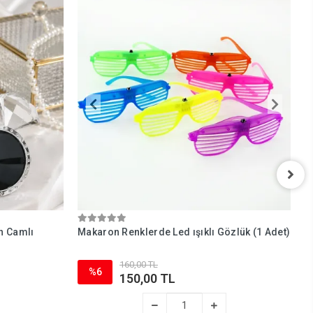
ah Camlı
Makaron Renklerde Led ışıklı Gözlük (1 Adet)
Y
A
160,00 TL
%6
150,00 TL