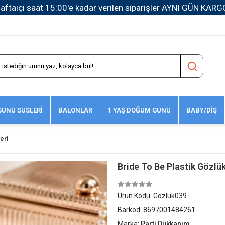
1500 TL ve Üzeri Kargo Ücretsiz!
ÜNÜ SÜSLERİ
BALONLAR
1 YAŞ DOĞUM GÜNÜ
BABY/DİŞ
eri
Bride To Be Plastik Gözlü
Ürün Kodu:
Gözlük039
Barkod:
8697001484261
Marka:
Parti Dükkanım