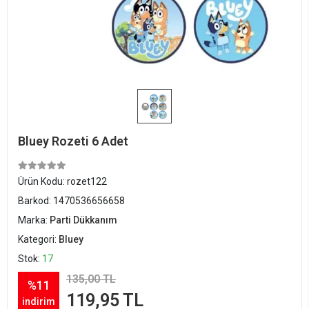
Bluey Rozeti 6 Adet
Ürün Kodu:
rozet122
Barkod:
1470536656658
Marka:
Parti Dükkanım
Kategori:
Bluey
Stok:
17
135,00 TL
%11
119,95 TL
indirim