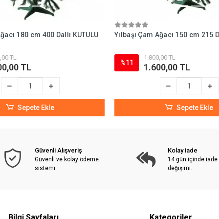
Ağacı 180 cm 400 Dallı KUTULU
Yılbaşı Çam Ağacı 150 cm 215 D
,00 TL
1.800,00 TL
%11
00,00 TL
1.600,00 TL
Sepete Ekle
Sepete Ekle
Güvenli Alışveriş
Kolay iade
Güvenli ve kolay ödeme
14 gün içinde iade
sistemi.
değişimi.
Bilgi Sayfaları
Kategoriler