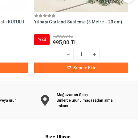
allı KUTULU
Yılbaşı Garland Süsleme (3 Metre - 20 cm)
Y
c
1.300,00 TL
%23
995,00 TL
Sepete Ekle
Mağazadan Satış
 veya ürün
Binlerce ürünü mağazadan alma
imkanı.
Bize Ulaşın