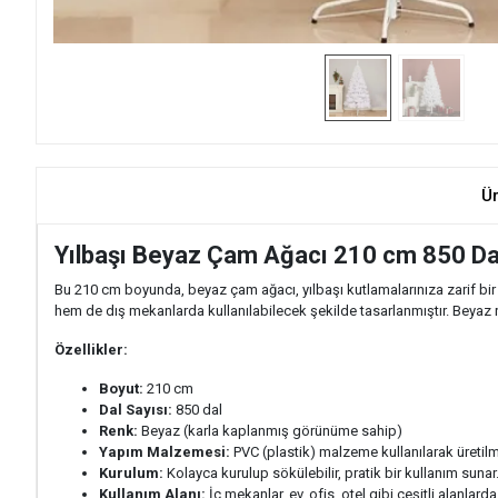
Ü
Yılbaşı Beyaz Çam Ağacı 210 cm 850 Dal
Bu 210 cm boyunda, beyaz çam ağacı, yılbaşı kutlamalarınıza zarif b
hem de dış mekanlarda kullanılabilecek şekilde tasarlanmıştır. Beyaz re
Özellikler:
Boyut:
210 cm
Dal Sayısı:
850 dal
Renk:
Beyaz (karla kaplanmış görünüme sahip)
Yapım Malzemesi:
PVC (plastik) malzeme kullanılarak üretilmi
Kurulum:
Kolayca kurulup sökülebilir, pratik bir kullanım sunar
Kullanım Alanı:
İç mekanlar, ev, ofis, otel gibi çeşitli alanlarda 