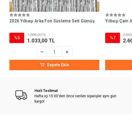
2026 Yılbaşı Arka Fon Süsleme Seti Gümüş
Yılbaşı Çam 
1.088,00 TL
2.800
%5
%7
1.033,00 TL
2.6
Sepete Ekle
Hızlı Teslimat
Hafta içi 15:00'den önce verilen siparişler aynı gün
kargo!