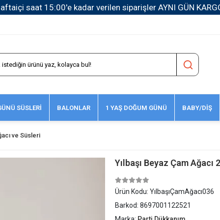
1500 TL ve Üzeri Kargo Ücretsiz!
ÜNÜ SÜSLERİ
BALONLAR
1 YAŞ DOĞUM GÜNÜ
BABY/DİŞ
acı ve Süsleri
Yılbaşı Beyaz Çam Ağacı 2
Ürün Kodu:
YılbaşıÇamAğacı036
Barkod:
8697001122521
Marka:
Parti Dükkanım