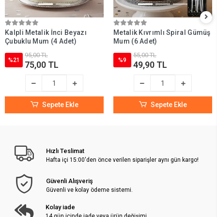
Kalpli Metalik İnci Beyazı
Metalik Kıvrımlı Spiral Gümüş
Çubuklu Mum (4 Adet)
Mum (6 Adet)
95,00 TL
55,00 TL
%21
%9
75,00 TL
49,90 TL
Sepete Ekle
Sepete Ekle
Hızlı Teslimat
Hafta içi 15:00'den önce verilen siparişler aynı gün kargo!
Güvenli Alışveriş
Güvenli ve kolay ödeme sistemi.
Kolay iade
14 gün içinde iade veya ürün değişimi.