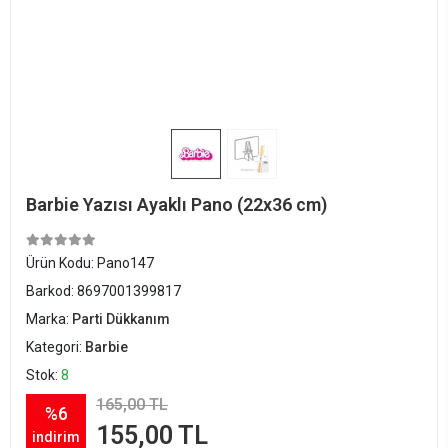
Barbie Yazısı Ayaklı Pano (22x36 cm)
Ürün Kodu:
Pano147
Barkod:
8697001399817
Marka:
Parti Dükkanım
Kategori:
Barbie
Stok:
8
165,00 TL
%6
155,00 TL
indirim