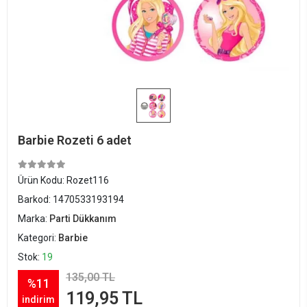
Barbie Rozeti 6 adet
Ürün Kodu:
Rozet116
Barkod:
1470533193194
Marka:
Parti Dükkanım
Kategori:
Barbie
Stok:
19
135,00 TL
%11
119,95 TL
indirim