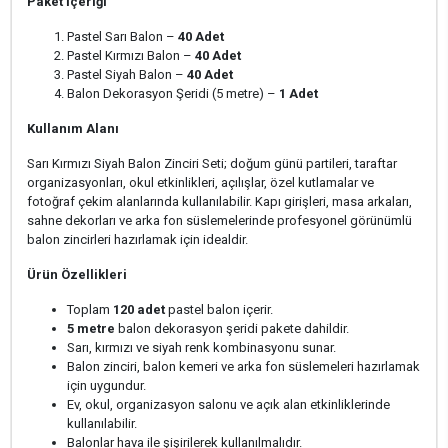
Paket İçeriği
Pastel Sarı Balon –
40 Adet
Pastel Kırmızı Balon –
40 Adet
Pastel Siyah Balon –
40 Adet
Balon Dekorasyon Şeridi (5 metre) –
1 Adet
Kullanım Alanı
Sarı Kırmızı Siyah Balon Zinciri Seti; doğum günü partileri, taraftar
organizasyonları, okul etkinlikleri, açılışlar, özel kutlamalar ve
fotoğraf çekim alanlarında kullanılabilir. Kapı girişleri, masa arkaları,
sahne dekorları ve arka fon süslemelerinde profesyonel görünümlü
balon zincirleri hazırlamak için idealdir.
Ürün Özellikleri
Toplam
120 adet
pastel balon içerir.
5 metre
balon dekorasyon şeridi pakete dahildir.
Sarı, kırmızı ve siyah renk kombinasyonu sunar.
Balon zinciri, balon kemeri ve arka fon süslemeleri hazırlamak
için uygundur.
Ev, okul, organizasyon salonu ve açık alan etkinliklerinde
kullanılabilir.
Balonlar hava ile şişirilerek kullanılmalıdır.