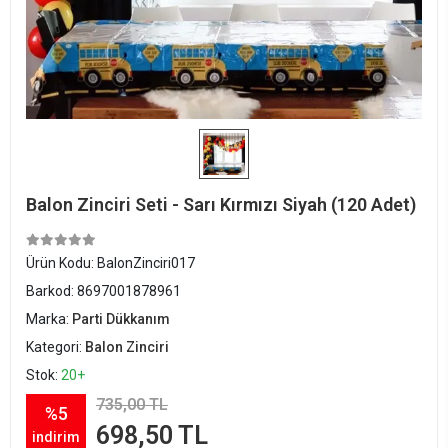
Balon Zinciri Seti - Sarı Kırmızı Siyah (120 Adet)
Ürün Kodu:
BalonZinciri017
Barkod:
8697001878961
Marka:
Parti Dükkanım
Kategori:
Balon Zinciri
Stok:
20+
735,00 TL
%5
698,50 TL
indirim