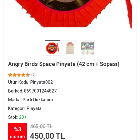
Angry Birds Space Pinyata (42 cm + Sopası)
(3)
Ürün Kodu:
Pinyata002
Barkod:
8697001244827
Marka:
Parti Dükkanım
Kategori:
Pinyata
Stok:
20+
465,00 TL
%3
450,00 TL
indirim