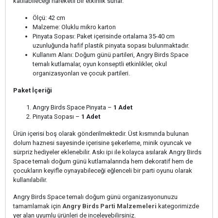
katılabileceği hareketli bir etkinlik sunar.
Ölçü: 42 cm
Malzeme: Oluklu mikro karton
Pinyata Sopası: Paket içerisinde ortalama 35-40 cm
uzunluğunda hafif plastik pinyata sopası bulunmaktadır.
Kullanım Alanı: Doğum günü partileri, Angry Birds Space
temalı kutlamalar, oyun konseptli etkinlikler, okul
organizasyonları ve çocuk partileri.
Paket İçeriği
Angry Birds Space Pinyata –
1 Adet
Pinyata Sopası –
1 Adet
Ürün içerisi boş olarak gönderilmektedir. Üst kısmında bulunan
dolum haznesi sayesinde içerisine şekerleme, minik oyuncak ve
sürpriz hediyeler eklenebilir. Askı ipi ile kolayca asılarak Angry Birds
Space temalı doğum günü kutlamalarında hem dekoratif hem de
çocukların keyifle oynayabileceği eğlenceli bir parti oyunu olarak
kullanılabilir.
Angry Birds Space temalı doğum günü organizasyonunuzu
tamamlamak için
Angry Birds Parti Malzemeleri
kategorimizde
yer alan uyumlu ürünleri de inceleyebilirsiniz.