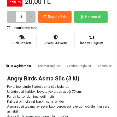
20,00 TL
indirim
Sepete Ekle
Hemen Al
Favorilerime ekle
Hızlı Gönderi
Güvenli Alışveriş
İade ve Değişim
Ürün Açıklaması
Teslimat Bilgileri
Yardım Başlıkları
Yorumlar
Angry Birds Asma Süs (3 lü)
Paket içerisinde 3 adet asma süs bulunur.
Ürünün asılı haldeki boyutu yukardan aşağı 70 cm.
Parlak kartondan imal edilmiştir.
Kalitesi birinci sınıf baskı, canlı renkler.
Asma süsü tavana, avizeye, kapı çerçevesine uygun görülen her yere
asılabilir.
Angry Birds asma süs lisanslı bir üründür.